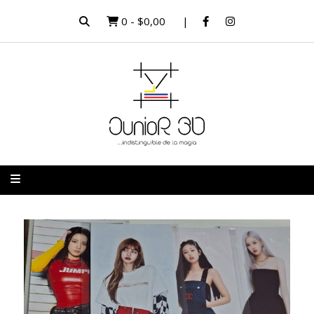
0
-
$0,00