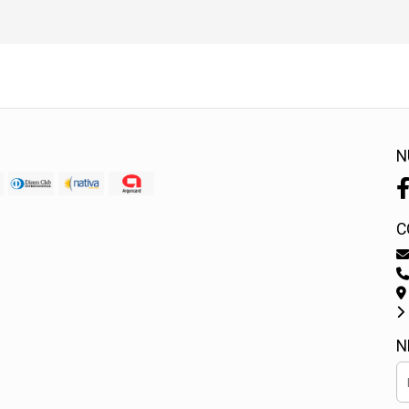
N
C
N