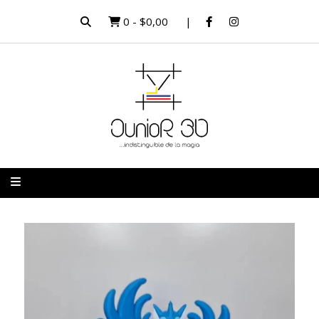
0
-
$0,00