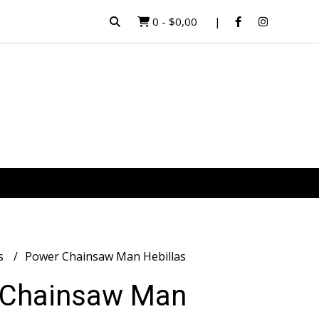
0
-
$0,00
as
Power Chainsaw Man Hebillas
 Chainsaw Man