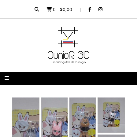
0
-
$0,00